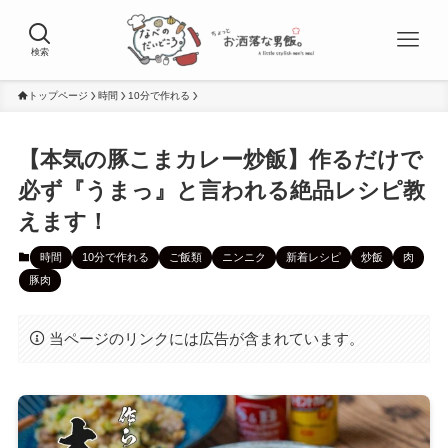
検索
トップページ
時間
10分で作れる
【本気の豚こまカレー炒飯】作るだけで
必ず『うまっ』と言われる絶品レシピ教
えます！
時間
10分で作れる
ご飯類
ニンニク
新着レシピ
炒飯
肉
豚肉
当ページのリンクには広告が含まれています。