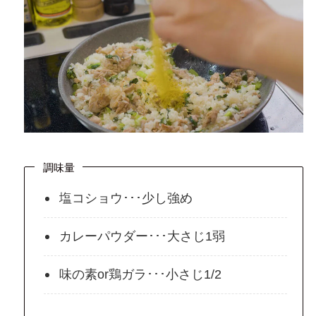
調味量
塩コショウ･･･少し強め
カレーパウダー･･･大さじ1弱
味の素or鶏ガラ･･･小さじ1/2