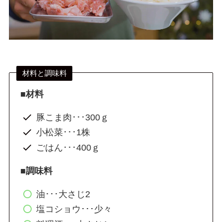
材料と調味料
■材料
豚こま肉･･･300ｇ
小松菜･･･1株
ごはん･･･400ｇ
■調味料
油･･･大さじ2
塩コショウ･･･少々