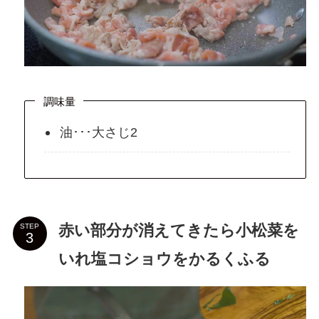
調味量
油･･･大さじ2
赤い部分が消えてきたら小松菜を
STEP
いれ塩コショウをかるくふる