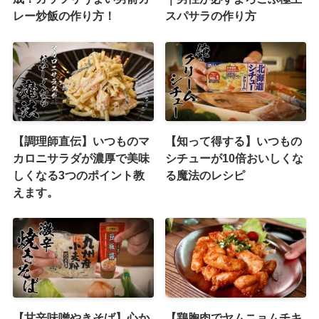
レー炒飯の作り方！
スパサラの作り方
【調理師直伝】いつものマ
【知って得する】いつもの
カロニサラダが濃厚で美味
シチューが10倍おいしくな
しくなる3つのポイント教
る魔法のレシピ
えます。
【甘辛味噌やきそば】心か
【鶏胸肉でヤムニョムチキ