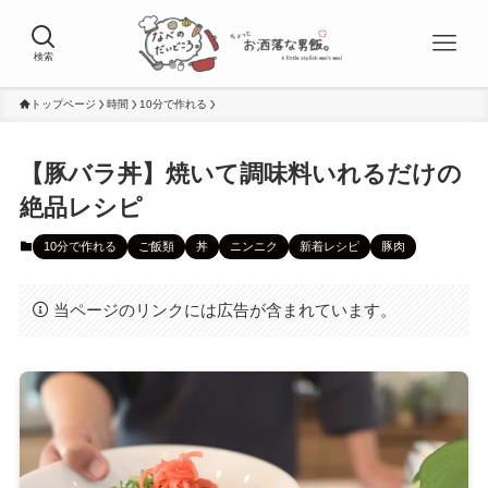
検索
トップページ
時間
10分で作れる
【豚バラ丼】焼いて調味料いれるだけの
絶品レシピ
10分で作れる
ご飯類
丼
ニンニク
新着レシピ
豚肉
当ページのリンクには広告が含まれています。