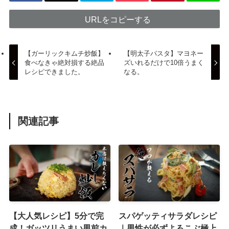
URLをコピーする
【ガーリックキムチ炒飯】
【明太子パスタ】マヨネー
食べなきゃ絶対損する絶品
ズいれるだけで10倍うまく
レシピできました。
なる。
関連記事
【大人気レシピ】5分で完
スパゲッティサラダレシピ
成！ガッツリうまい男前カ
｜男性が必ずよろこぶ極上