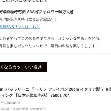
このレシピを作ったひと
男飯料理研究家│
SNS総フォロワー50万人超
調理師免許所持（飲食店経験15年）
各種SNSリンクはこちら
初心者でもプロの味を再現できる「オシャレな男飯」を発信。
胃袋を掴むガッツリレシピで、毎日の料理を楽しくします！
くなるカッコいい道具
larini バッラリーニ 「 トリノ フライパン 28cm イタリア製 」 
ィング 【日本正規販売品】 75001-764
ニ(Ballarini)
（2026/07/09 22:45時点 | Amazon調べ）