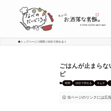
トップページ
時間
10分で作れる
ごはんが止まらな
ピ
時間
10分で作れる
キムチ
当ページのリンクには広