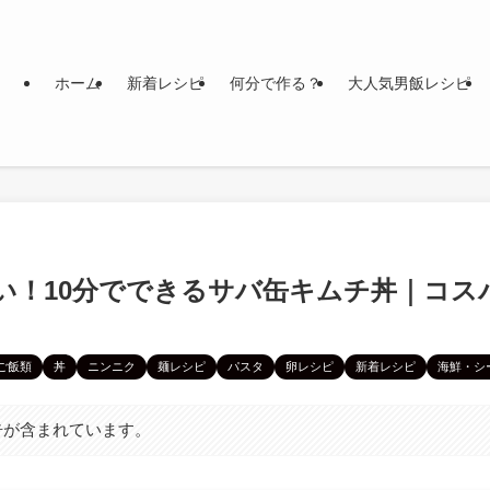
ホーム
新着レシピ
何分で作る？
大人気男飯レシピ
い！10分でできるサバ缶キムチ丼｜コス
ご飯類
丼
ニンニク
麺レシピ
パスタ
卵レシピ
新着レシピ
海鮮・シ
告が含まれています。