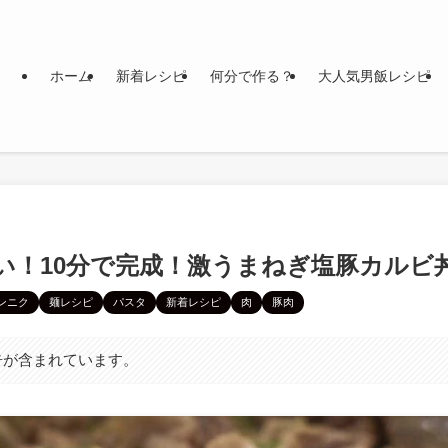
ホーム
新着レシピ
何分で作る？
大人気男飯レシピ
い！10分で完成！激うまねぎ塩豚カルビ
ンニク
麺レシピ
パスタ
新着レシピ
肉
豚肉
告が含まれています。