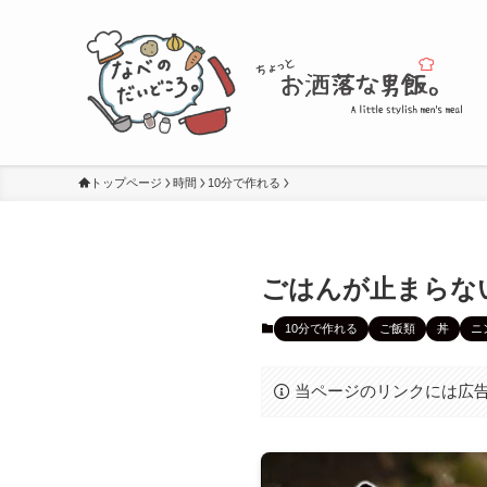
トップページ
時間
10分で作れる
ごはんが止まらな
10分で作れる
ご飯類
丼
ニ
当ページのリンクには広