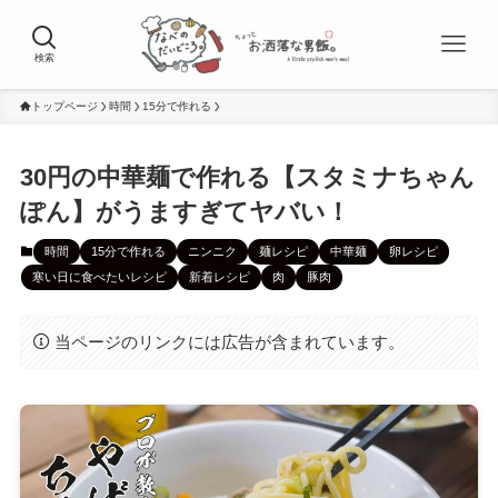
検索
トップページ
時間
15分で作れる
30円の中華麺で作れる【スタミナちゃん
ぽん】がうますぎてヤバい！
時間
15分で作れる
ニンニク
麺レシピ
中華麺
卵レシピ
寒い日に食べたいレシピ
新着レシピ
肉
豚肉
当ページのリンクには広告が含まれています。