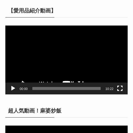
【愛用品紹介動画】
動
画
プ
レ
ー
ヤ
ー
00:00
10:22
超人気動画！麻婆炒飯
動