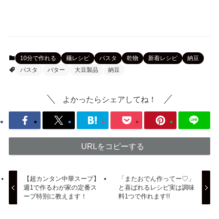
10分で作れる
麺レシピ
パスタ
乾物
新着レシピ
納豆
パスタ
バター
大豆製品
納豆
よかったらシェアしてね！
URLをコピーする
【超カンタン中華スープ】
「またおでん作ってー♡」
週1で作るわが家の定番ス
と喜ばれるレシピ実は調味
ープ特別に教えます！
料1つで作れます!!