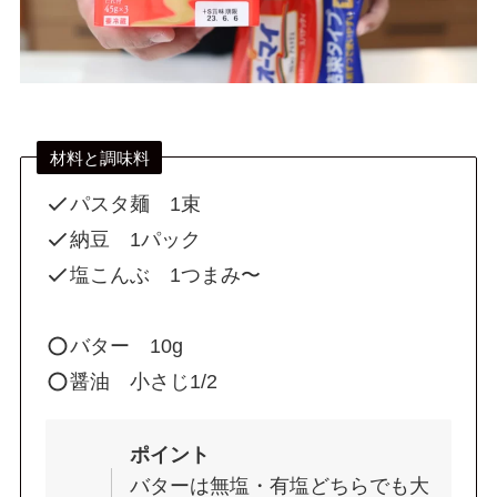
材料と調味料
パスタ麺 1束
納豆 1パック
塩こんぶ 1つまみ〜
バター 10g
醤油 小さじ1/2
ポイント
バターは無塩・有塩どちらでも大