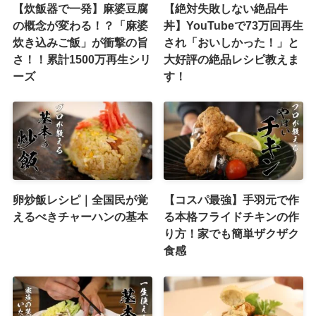
【炊飯器で一発】麻婆豆腐
【絶対失敗しない絶品牛
の概念が変わる！？「麻婆
丼】YouTubeで73万回再生
炊き込みご飯」が衝撃の旨
され「おいしかった！」と
さ！！累計1500万再生シリ
大好評の絶品レシピ教えま
ーズ
す！
卵炒飯レシピ｜全国民が覚
【コスパ最強】手羽元で作
えるべきチャーハンの基本
る本格フライドチキンの作
り方！家でも簡単ザクザク
食感