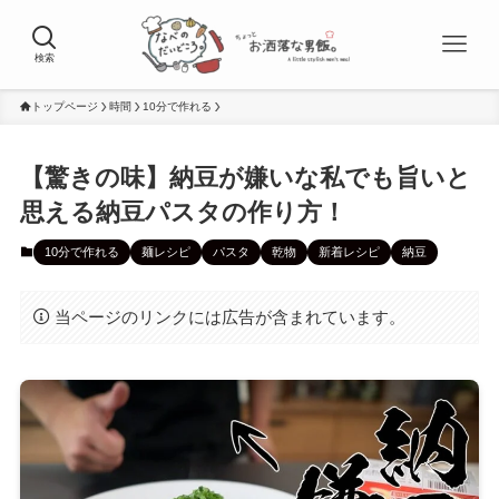
検索
トップページ
時間
10分で作れる
【驚きの味】納豆が嫌いな私でも旨いと
思える納豆パスタの作り方！
10分で作れる
麺レシピ
パスタ
乾物
新着レシピ
納豆
当ページのリンクには広告が含まれています。