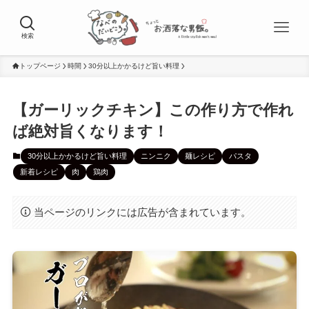
検索
トップページ
時間
30分以上かかるけど旨い料理
【ガーリックチキン】この作り方で作れ
ば絶対旨くなります！
30分以上かかるけど旨い料理
ニンニク
麺レシピ
パスタ
新着レシピ
肉
鶏肉
当ページのリンクには広告が含まれています。