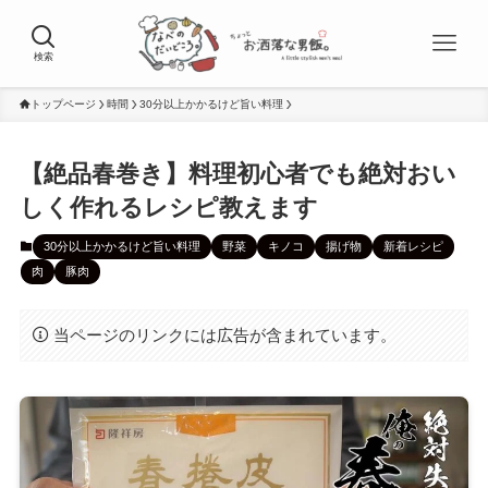
検索
トップページ
時間
30分以上かかるけど旨い料理
【絶品春巻き】料理初心者でも絶対おい
しく作れるレシピ教えます
30分以上かかるけど旨い料理
野菜
キノコ
揚げ物
新着レシピ
肉
豚肉
当ページのリンクには広告が含まれています。