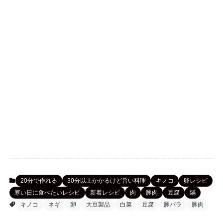
20分で作れる
30分以上かかるけど旨い料理
キノコ
卵レシピ
寒い日に食べたいレシピ
新着レシピ
肉
豚肉
豆腐
鍋
キノコ
ネギ
卵
大豆製品
白菜
豆腐
豚バラ
豚肉