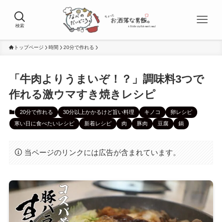
検索
トップページ
時間
20分で作れる
「牛肉よりうまいぞ！？」調味料3つで
作れる激ウマすき焼きレシピ
20分で作れる
30分以上かかるけど旨い料理
キノコ
卵レシピ
寒い日に食べたいレシピ
新着レシピ
肉
豚肉
豆腐
鍋
当ページのリンクには広告が含まれています。