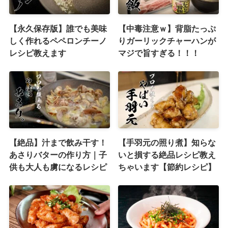
【永久保存版】誰でも美味
【中毒注意ｗ】背脂たっぷ
しく作れるペペロンチーノ
りガーリックチャーハンが
レシピ教えます
マジで旨すぎる！！！
【絶品】汁まで飲み干す！
【手羽元の照り煮】知らな
あさりバターの作り方｜子
いと損する絶品レシピ教え
供も大人も虜になるレシピ
ちゃいます【節約レシピ】