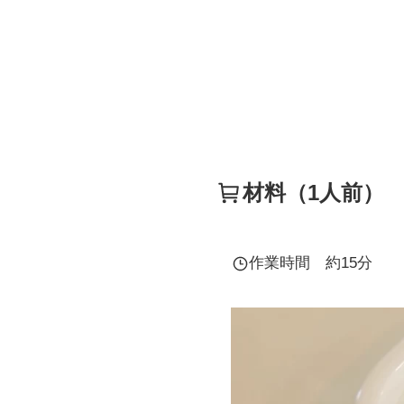
材料（1人前）
作業時間 約15分