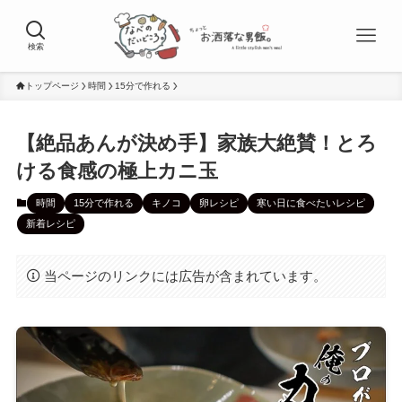
検索
トップページ
時間
15分で作れる
【絶品あんが決め手】家族大絶賛！とろ
ける食感の極上カニ玉
時間
15分で作れる
キノコ
卵レシピ
寒い日に食べたいレシピ
新着レシピ
当ページのリンクには広告が含まれています。