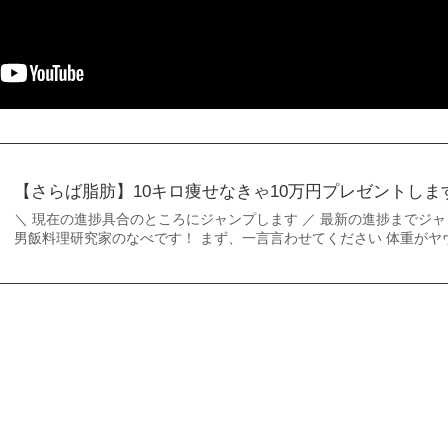
【さらば脂肪】10キロ痩せなきゃ10万円プレゼントしま
＼ 現在の進捗具合のところにジャンプします ／ 最新の進捗までジャ
男飯料理研究家のなべです！ まず、一言言わせてください 体重がヤヴ