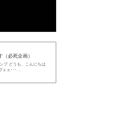
す（必死企画）
ンプ どうも、こんにちは
ェェ･･･…