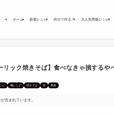
ホーム
新着レシピ
何分で作る？
大人気男飯レシピ
ーリック焼きそば】食べなきゃ損するや
シピ
麺レシピ
焼きそば
肉
豚肉
告が含まれています。