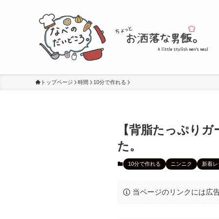
トップページ
時間
10分で作れる
【背脂たっぷりガ
た。
10分で作れる
ニンニク
新着レ
当ページのリンクには広