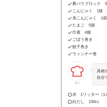
豚バラブロック 50
こんにゃく 1枚
糸こんにゃく 1袋
たまご 5個
巾着 4個
ごぼう巻き
餃子巻き
ウィンナー巻
具材
自分
なべ
水 1リッター（1,0
白だし 150cc