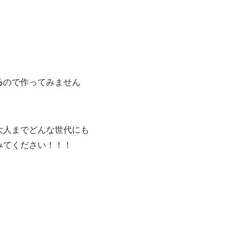
る
ので作ってみません
大人までどんな世代にも
みてください！！！