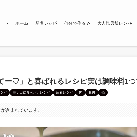
ホーム
新着レシピ
何分で作る？
大人気男飯レシピ
てー♡」と喜ばれるレシピ実は調味料1つで
シピ
寒い日に食べたいレシピ
新着レシピ
肉
豚肉
鍋
告が含まれています。