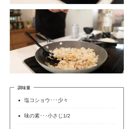
調味量
塩コショウ･･･少々
味の素･･･小さじ1/2