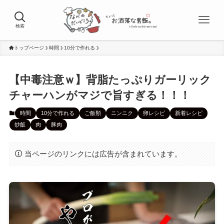
検索
トップページ
時間
10分で作れる
【中毒注意ｗ】背脂たっぷりガーリック
チャーハンがマジで旨すぎる！！！
時間
10分で作れる
ご飯類
ニンニク
卵レシピ
新着レシピ
炒飯
肉
豚肉
当ページのリンクには広告が含まれています。