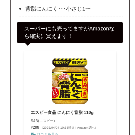
背脂にんにく･･･小さじ1〜
スーパーにも売ってますがAmazonな
ら確実に買えます！
エスビー食品 にんにく背脂 110g
S&B(エスビー)
¥288
（2025/04/04 10:38時点 | Amazon調べ）
口コミを見る