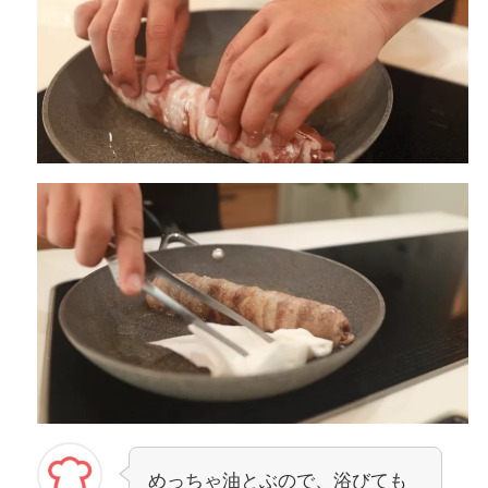
めっちゃ油とぶので、浴びても