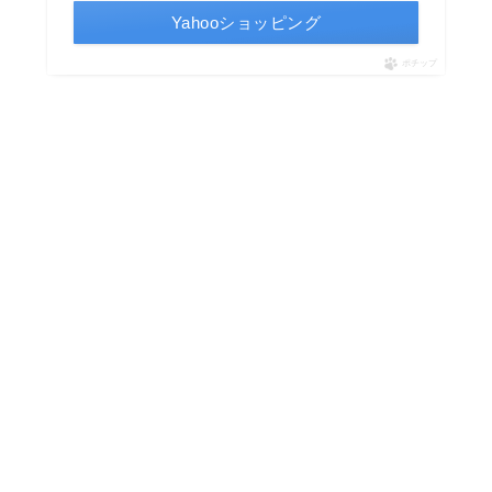
Yahooショッピング
ポチップ