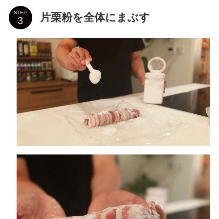
STEP
片栗粉を全体にまぶす