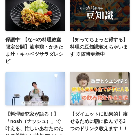
保護中: 【なべの料理教室
【知ってちょっと得する】
限定公開】油淋鶏・かきた
料理の豆知識教えちゃいま
ま汁・キャベツサラダレシ
す ※随時更新中
ピ
【料理研究家が語る！】
【ダイエットに効果的】痩
「nosh（ナッシュ）」で
せるために朝に飲んでる3
叶える、忙しいあなたのた
つのドリンク教えます！！