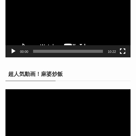
プ
レ
ー
ヤ
ー
00:00
10:22
超人気動画！麻婆炒飯
動
画
プ
レ
ー
ヤ