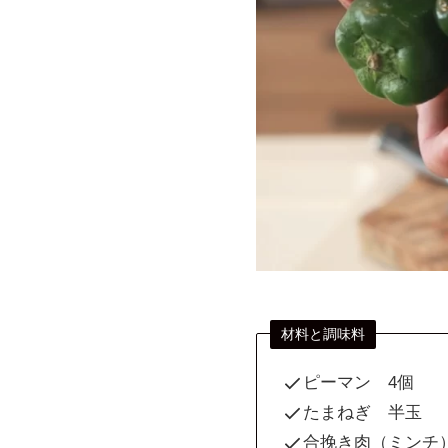
材料と調味料
ピーマン 4個
たまねぎ 半玉
合挽き肉（ミンチ）