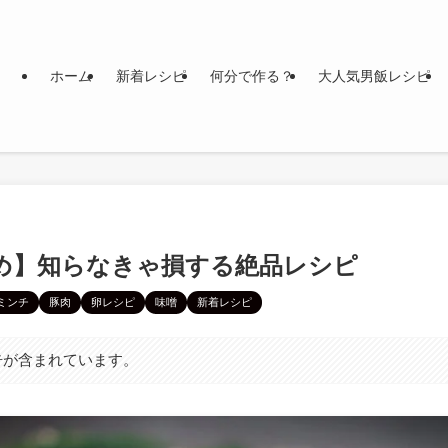
ホーム
新着レシピ
何分で作る？
大人気男飯レシピ
め】知らなきゃ損する絶品レシピ
ミンチ
豚肉
卵レシピ
味噌
新着レシピ
告が含まれています。