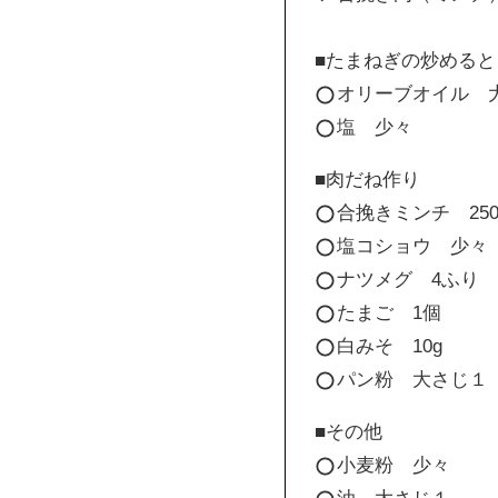
■たまねぎの炒めると
オリーブオイル 
塩 少々
■肉だね作り
合挽きミンチ 250
塩コショウ 少々
ナツメグ 4ふり
たまご 1個
白みそ 10g
パン粉 大さじ１
■その他
小麦粉 少々